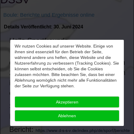
Boule: Berichte und Ergebnisse online
Details
Veröffentlicht: 30. Juni 2024
Hallo Sportfreunde,
Wir nutzen Cookies auf unserer Website. Einige von
ihnen sind essenziell für den Betrieb der Seite,
während andere uns helfen, diese Website und die
die Ergebnisse und Berichte von den
Nutzererfahrung zu verbessern (Tracking Cookies). Sie
können selbst entscheiden, ob Sie die Cookies
21. Deutschen Boulemeisterschaften
zulassen möchten. Bitte beachten Sie, dass bei einer
Ablehnung womöglich nicht mehr alle Funktionalitäten
in Düsseldorf am 22. Juni 2024 sind
der Seite zur Verfügung stehen.
online.
Akzeptieren
Sie finden die Berichte und
Ergebnisse hier:
Ablehnen
Bericht:
https://www.d-s-s-v.de/index.php/de/sport/berichte