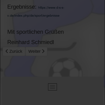
Ergebnisse:
https://www.d-s-s-
v.de/index.php/de/sport/ergebnisse
Mit sportlichen Grüßen
Reinhard Schmiedl
Vorheriger Beitrag: 24. DM Minigolf online
Nächster Beitrag: Erima
Zurück
Weiter