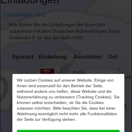
Einladungen 2022
Hier finden Sie die Einladungen der Ausrichter
zusammen mit dem Deutschen Schwerhörigen Sport
Verband e.V. für das Sportjahr 2022.
Sportart
Einladung:
Ausrichter:
Ort:
GSV
Dart
Hannove
Wir nutzen Cookies auf unserer Website. Einige von
Hannover
ihnen sind essenziell für den Betrieb der Seite,
während andere uns helfen, diese Website und die
Nutzererfahrung zu verbessern (Tracking Cookies). Sie
SSC
können selbst entscheiden, ob Sie die Cookies
Bowling
Leipzig
zulassen möchten. Bitte beachten Sie, dass bei einer
Kassel
Ablehnung womöglich nicht mehr alle Funktionalitäten
der Seite zur Verfügung stehen.