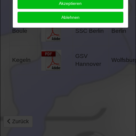
Minigolf
SSC Berlin
Berlin
Akzeptieren
Ablehnen
Boule
SSC Berlin
Berlin
GSV
Kegeln
Wolfsbur
Hannover
Vorheriger Beitrag: Einladungen 2023
Zurück